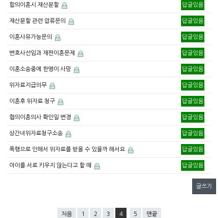
합의이혼시 재산분할
답글있음
재산분할 관련 압류문의
답글있음
이혼사유가능문의
답글있음
변호사선임과 재판이혼문제
답글있음
이혼소송중에 한명이 사망
답글있음
위자료지급의무
답글있음
이혼후 위자료 청구
답글있음
협의이혼의사 확인일 변경
답글있음
상간녀위자료청구소송
답글있음
폭행으로 인해서 위자료를 받을 수 있을까 해서요
답글있음
아이를 서로 키우지 않는다고 할 때
답글있음
글쓰기
처음
1
2
3
4
5
맨끝