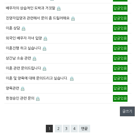
배우자의 상습적인 도박과 거짓말
답글있음
친양자입양과 관련해서 문의 좀 드릴려해요
답글있음
이혼 상담
답글있음
외국인 배우자 자녀 입양
답글있음
이혼진행 하고 싶습니다
답글있음
상간남 소송 관련
답글있음
이혼 관련 문의드립니다
답글있음
이혼 및 양육에 대해 문의드리고 싶습니다.
답글있음
양육관련
답글있음
한정승인 관련 문의
답글있음
글쓰기
1
2
3
4
맨끝