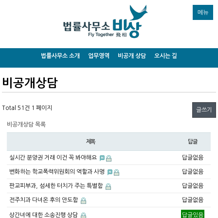
메뉴
법률사무소 소개
업무영역
비공개 상담
오시는 길
비공개상담
Total 51건
1 페이지
글쓰기
비공개상담 목록
제목
답글
실시간 분양권 거래 이건 꼭 봐야해요
답글없음
변화하는 학교폭력위원회의 역할과 사명
답글없음
판교피부과, 섬세한 터치가 주는 특별함
답글없음
전주치과 다녀온 후의 안도함
답글없음
상간녀에 대한 소송진행 상담
답글있음