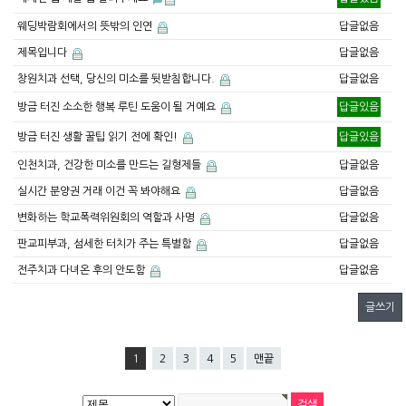
웨딩박람회에서의 뜻밖의 인연
답글없음
제목입니다
답글없음
창원치과 선택, 당신의 미소를 뒷받침합니다.
답글없음
방금 터진 소소한 행복 루틴 도움이 될 거예요
답글있음
방금 터진 생활 꿀팁 읽기 전에 확인!
답글있음
인천치과, 건강한 미소를 만드는 길형제들
답글없음
실시간 분양권 거래 이건 꼭 봐야해요
답글없음
변화하는 학교폭력위원회의 역할과 사명
답글없음
판교피부과, 섬세한 터치가 주는 특별함
답글없음
전주치과 다녀온 후의 안도함
답글없음
글쓰기
1
2
3
4
5
맨끝