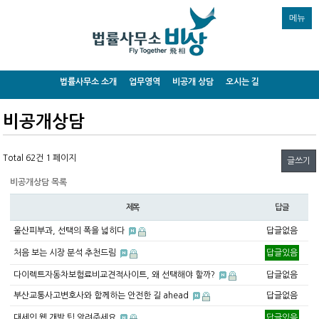
메뉴
법률사무소 소개
업무영역
비공개 상담
오시는 길
비공개상담
Total 62건
1 페이지
글쓰기
비공개상담 목록
제목
답글
울산피부과, 선택의 폭을 넓히다
답글없음
처음 보는 시장 분석 추천드림
답글있음
다이렉트자동차보험료비교견적사이트, 왜 선택해야 할까?
답글없음
부산교통사고변호사와 함께하는 안전한 길 ahead
답글없음
대세인 웹 개발 팁 알려주세요
답글있음